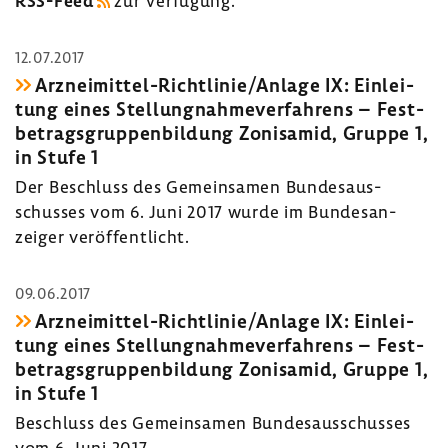
RSS-​Feed
zur Verfü­gung.
12.07.2017
Arzneimittel-​Richtlinie/Anlage IX: Einlei­
tung eines Stel­lung­nah­me­ver­fah­rens – Fest­
be­trags­grup­pen­bil­dung Zoni­samid, Gruppe 1,
in Stufe 1
Der Beschluss des Gemein­samen Bundes­aus­
schusses vom 6. Juni 2017 wurde im Bundes­an­
zeiger veröf­fent­licht.
09.06.2017
Arzneimittel-​Richtlinie/Anlage IX: Einlei­
tung eines Stel­lung­nah­me­ver­fah­rens – Fest­
be­trags­grup­pen­bil­dung Zoni­samid, Gruppe 1,
in Stufe 1
Beschluss des Gemein­samen Bundes­aus­schusses
vom 6. Juni 2017.