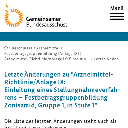
Zur
Menü
Startseite
Sie
Beschlüsse
Arzneimittel
Festbetragsgruppenbildung (Anlage IX)
sind
Arzneimittel-Richtlinie/Anlage IX: Einleitung eines Stellungnahmeverfahrens – Festbetragsgruppenbildung Zonisamid, Gruppe 1, in Stufe 1
Letzte Änderungen
hier:
Letzte Ände­rungen zu "Arzneimittel-​
Richtlinie/Anlage IX:
Einlei­tung eines Stel­lung­nah­me­ver­fah­
rens – Fest­be­trags­grup­pen­bil­dung
Zoni­samid, Gruppe 1, in Stufe 1"
Die Liste der letzten Ände­rungen steht auch als