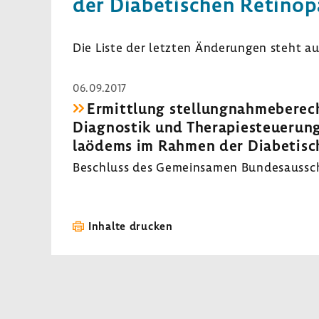
der Diabe­ti­schen Reti­no
Die Liste der letzten Ände­rungen steht a
06.09.2017
Ermitt­lung stel­lung­nah­me­be­rec
Diagnostik und Thera­pie­steue­rung
laödems im Rahmen der Diabe­ti­sch
Beschluss des Gemein­samen Bundes­aus­sc
Inhalte drucken