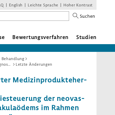
AQ
English
Leichte Sprache
Hoher Kontrast
Suchen
se
Bewer­tungs­ver­fahren
Studien
d Behandlung
Ermittlung stellungnahmeberechtigter Medizinproduktehersteller: Optische Kohärenztomographie zur Diagnostik und Therapiesteuerung der neovaskulären altersbedingten Makuladegeneration sowie des Makulaödems im Rahmen der Diabetischen Retinopathie –Aufforderung zur Meldung –
Letzte Änderungen
ter Medi­zin­pro­dukte­her­
pie­steue­rung der neovas­
s Maku­laödems im Rahmen