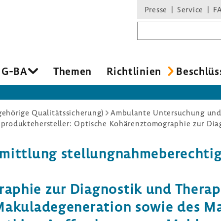
Presse
Service
F
Suchbegriff
 G-BA
Themen
Richt­li­nien
Beschlüs
hörige Qualitätssicherung)
Ambulante Untersuchung un
tt­lung stel­lung­nah­me­be­rech­tig
gra­phie zur Diagnostik und Thera­
 Maku­la­de­ge­ne­ra­tion sowie de