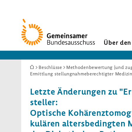
Zur
Startseite
Über den
Sie
Beschlüsse
Methodenbewertung (und zuge
sind
hier:
Letzte Ände­rungen zu "Ermi
steller:
Opti­sche Kohä­renz­to­mo­
ku­lären alters­be­dingten