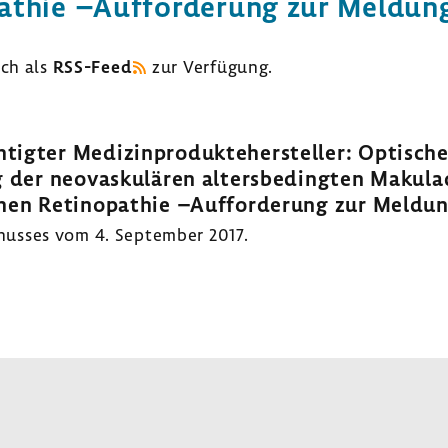
­pa­thie –Auffor­de­rung zur Meldun
uch als
RSS-​Feed
zur Verfü­gung.
h­tigter Medi­zin­pro­dukte­her­steller: Opti­sch
 der neovas­ku­lären alters­be­dingten Maku­la­
en Reti­no­pa­thie –Auffor­de­rung zur Meldu
husses vom 4. September 2017.