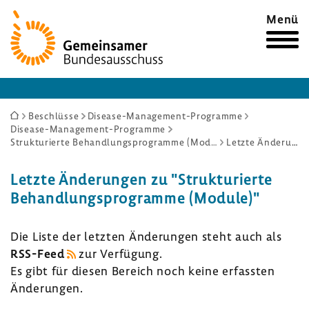
Zur
Menü
Startseite
Sie
Beschlüsse
Disease-Management-Programme
Disease-Management-Programme
sind
Strukturierte Behandlungsprogramme (Module)
Letzte Änderungen
hier:
Letzte Ände­rungen zu "Struk­tu­rierte
Behand­lungs­pro­gramme (Module)"
Die Liste der letzten Ände­rungen steht auch als
RSS-​Feed
zur Verfü­gung.
Es gibt für diesen Bereich noch keine erfassten
Ände­rungen.