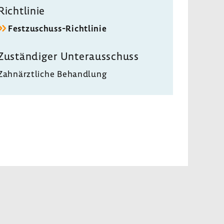
Richt­linie
Festzuschuss-​Richtlinie
Zustän­diger Unter­aus­schuss
Zahn­ärzt­liche Behand­lung