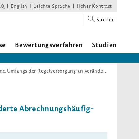
AQ
English
Leichte Sprache
Hoher Kontrast
Suchen
se
Bewer­tungs­ver­fahren
Studien
Festzuschuss-Richtlinie: Anpassung des Inhalts und Umfangs der Regelversorgung an veränderte Abrechnungshäufigkeiten
erte Abrech­nungs­häu­fig­