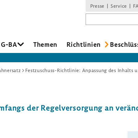
Presse
Service
F
Suchbegriff
 G-BA
Themen
Richt­li­nien
Beschlüs
ahnersatz
fangs der Regel­ver­sor­gung an verän­d