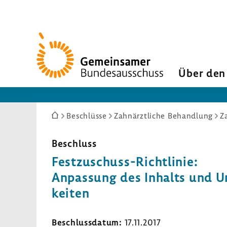
Zur
Startseite
Über den
Sie
Beschlüsse
Zahnärztliche Behandlung
Z
sind
hier:
Beschluss
Festzuschuss-​Richtlinie:
Anpas­sung des Inhalts und Um
keiten
Beschluss­datum:
17.11.2017