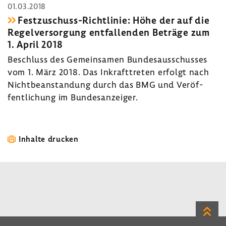
01.03.2018
Festzuschuss-​Richtlinie: Höhe der auf die
Regel­ver­sor­gung entfal­lenden Beträge zum
1. April 2018
Beschluss des Gemein­samen Bundes­aus­schusses
vom 1. März 2018. Das Inkraft­treten erfolgt nach
Nicht­be­an­stan­dung durch das BMG und Veröf­
fent­li­chung im Bundes­an­zeiger.
Inhalte drucken
Zum
Seite