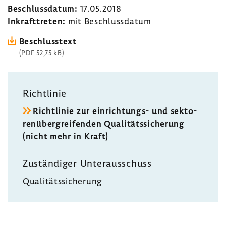
Beschluss­datum:
17.05.2018
Inkraft­treten:
mit Beschluss­datum
Beschluss­text
(PDF 52,75 kB)
Richt­linie
Richt­linie zur einrichtungs-​ und sekto­
ren­über­grei­fenden Quali­täts­si­che­rung
(nicht mehr in Kraft)
Zustän­diger Unter­aus­schuss
Quali­täts­si­che­rung