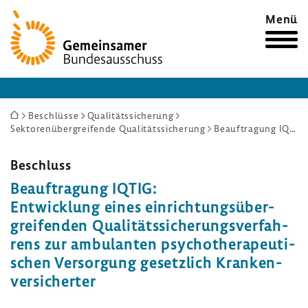
Zur
Menü
Startseite
Sie
Beschlüsse
Qualitätssicherung
Sektorenübergreifende Qualitätssicherung
Beauftragung IQTIG: Entwicklung eines einrichtungsübergreifenden Qualitätssicherungsverfahrens zur ambulanten psychotherapeutischen Versorgung gesetzlich Krankenversicherter
sind
hier:
Beschluss
Beauf­tra­gung IQTIG:
Entwick­lung eines einrich­tungs­über­
grei­fenden Quali­täts­si­che­rungs­ver­fah­
rens zur ambu­lanten psycho­the­ra­peu­ti­
schen Versor­gung gesetz­lich Kran­ken­
ver­si­cherter