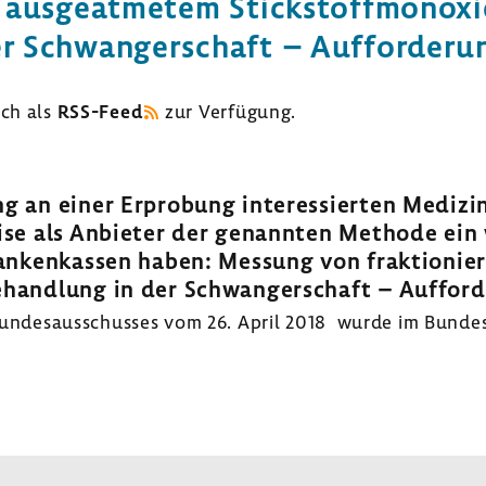
 ausge­at­metem Stick­stoff­mon­ox
 Schwan­ger­schaft – Auffor­de­r
uch als
RSS-​Feed
zur Verfü­gung.
ng an einer Erpro­bung inter­es­sierten Medi­zin
se als Anbieter der genannten Methode ein wir
n­ken­kassen haben: Messung von frak­tio­nier
ehandlung in der Schwan­ger­schaft – Auffor­
des­aus­schusses vom 26. April 2018 wurde im Bundes­an