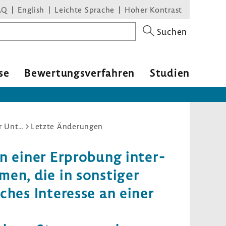
AQ
English
Leichte Sprache
Hoher Kontrast
Suchen
se
Bewer­tungs­ver­fahren
Studien
Ermittlung der an der Beteiligung an einer Erprobung interessierten Medizinproduktehersteller und solcher Unternehmen, die in sonstiger Weise als Anbieter der genannten Methode ein wirtschaftliches Interesse an einer Erbringung zu Lasten der Krankenkassen haben: Messung von fraktioniert ausgeatmetem Stickstoffmonoxid zur Steuerung der Asthma-Behandlung in der Schwangerschaft – Aufforderung zur Meldung –
Letzte Änderungen
an einer Erpro­bung inter­
men, die in sons­tiger
ches Inter­esse an einer