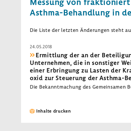
Messung von frak­tio­niert
Asthma-​Behandlung in der
Die Liste der letzten Ände­rungen steht a
24.05.2018
Ermitt­lung der an der Betei­li­gu
Unter­nehmen, die in sons­tiger Wei
einer Erbrin­gung zu Lasten der Kra
oxid zur Steue­rung der Asthma-​B
Die Bekannt­ma­chung des Gemein­samen Bun
Inhalte drucken