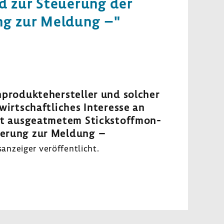
id zur Steue­rung der
ung zur Meldung –"
­pro­dukte­her­steller und solcher
t­schaft­li­ches Inter­esse an
t ausge­at­metem Stick­stoff­mon­
de­rung zur Meldung –
­zeiger veröf­fent­licht.