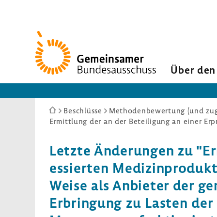
Zur
Startseite
Über den
Sie
Beschlüsse
Methodenbewertung (und zuge
sind
hier:
Letzte Ände­rungen zu "Erm
es­sierten Medi­zin­pro­duk
Weise als Anbieter der gen
Erbrin­gung zu Lasten der