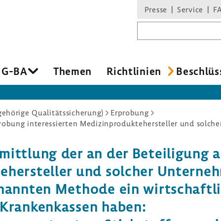
Presse
Service
F
Suchbegriff
 G-BA
Themen
Richt­li­nien
Beschlüs
hörige Qualitätssicherung)
Erprobung
itt­lung der an der Betei­li­gung 
te­her­steller und solcher Unter­neh
annten Methode ein wirt­schaft­li­
 Kran­ken­kassen haben: