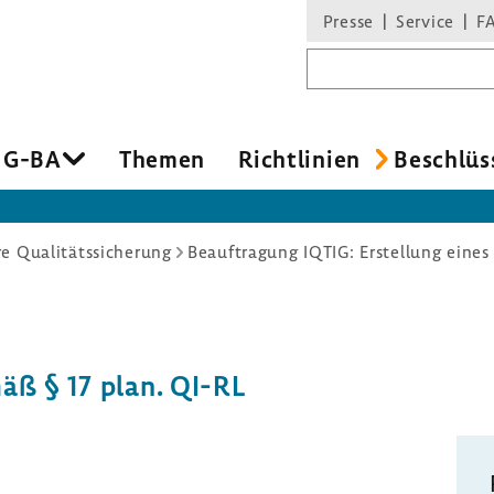
Presse
Service
F
Suchbegriff
 G-BA
Themen
Richt­li­nien
Beschlüs
re Qualitätssicherung
Beauftragung IQTIG: Erstellung eines
mäß § 17 plan. QI-RL