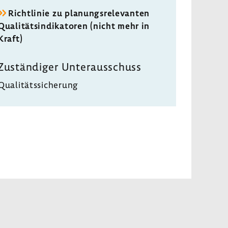
Richt­linie zu planungs­re­le­vanten
Quali­täts­in­di­ka­toren (nicht mehr in
Kraft)
Zustän­diger Unter­aus­schuss
Quali­täts­si­che­rung