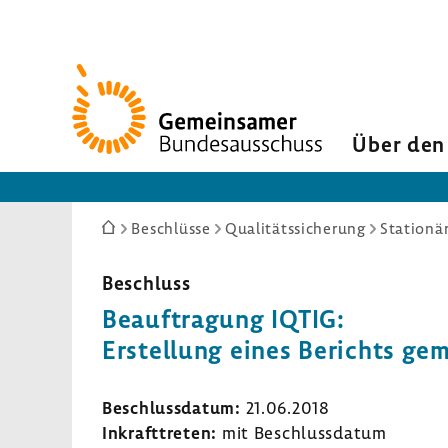
Zur
Startseite
Über den
Sie
Beschlüsse
Qualitätssicherung
Stationä
sind
hier:
Beschluss
Beauf­tra­gung IQTIG:
Erstel­lung eines Berichts ge
Beschluss­datum:
21.06.2018
Inkraft­treten:
mit Beschluss­datum