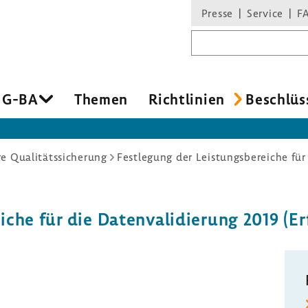
Presse
Service
F
Suchbegriff
 G-BA
Themen
Richt­li­nien
Beschlüs
re Qualitätssicherung
eiche für die Daten­va­li­die­rung 2019 (E