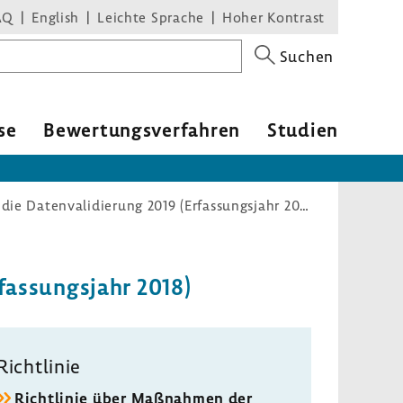
AQ
English
Leichte Sprache
Hoher Kontrast
Suchen
se
Bewer­tungs­ver­fahren
Studien
Festlegung der Leistungsbereiche für die Datenvalidierung 2019 (Erfassungsjahr 2018)
rfas­sungs­jahr 2018)
Richt­linie
Richt­linie über Maßnahmen der