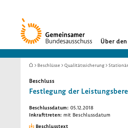
Zur
Startseite
Über den
Sie
Beschlüsse
Qualitätssicherung
Stationä
sind
hier:
Beschluss
Fest­le­gung der Leis­tungs­be­r
Beschluss­datum:
05.12.2018
Inkraft­treten:
mit Beschluss­datum
Beschluss­text