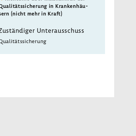
Quali­täts­si­che­rung in Kran­ken­häu­
sern (nicht mehr in Kraft)
Zustän­diger Unter­aus­schuss
Quali­täts­si­che­rung