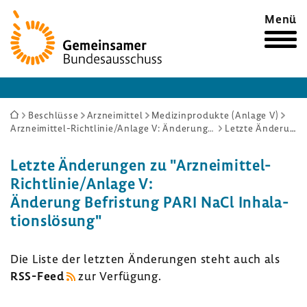
Zur
Menü
Startseite
Sie
Beschlüsse
Arzneimittel
Medizinprodukte (Anlage V)
Arzneimittel-Richtlinie/Anlage V: Änderung Befristung PARI NaCl Inhalationslösung
Letzte Änderungen
sind
hier:
Letzte Ände­rungen zu "Arzneimittel-​
Richtlinie/Anlage V:
Ände­rung Befris­tung PARI NaCl Inha­la­
ti­ons­lö­sung"
Die Liste der letzten Ände­rungen steht auch als
RSS-​Feed
zur Verfü­gung.