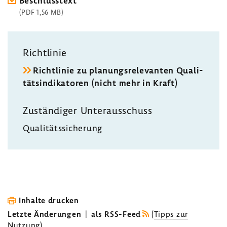
Beschluss­text
(PDF 1,56 MB)
Richt­linie
Richt­linie zu planungs­re­le­vanten Quali­
täts­in­di­ka­toren (nicht mehr in Kraft)
Zustän­diger Unter­aus­schuss
Quali­täts­si­che­rung
Inhalte drucken
Letzte Änderungen
|
als RSS-Feed
(
Tipps zur
Nutzung
)