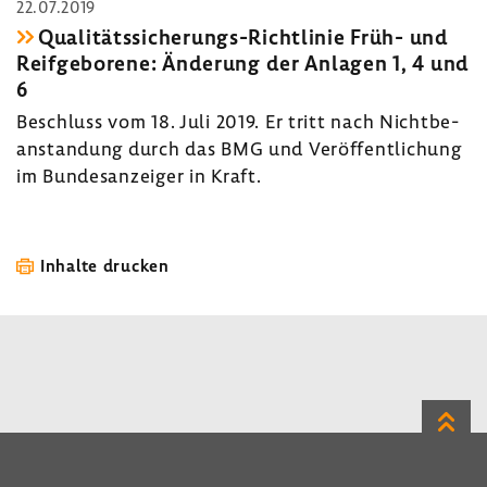
22.07.2019
Qualitätssicherungs-​Richtlinie Früh- und
Reif­ge­bo­rene: Ände­rung der Anlagen 1, 4 und
6
Beschluss vom 18. Juli 2019. Er tritt nach Nicht­be­
an­stan­dung durch das BMG und Veröf­fent­li­chung
im Bundes­an­zeiger in Kraft.
Inhalte drucken
Zum
Seite
LinkedIn
Instagram
Bluesky