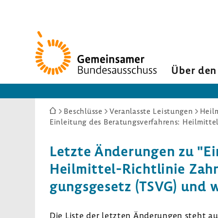
Zur
Startseite
Über den
Sie
Beschlüsse
Veranlasste Leistungen
Heilm
sind
hier:
Letzte Ände­rungen zu "Einl
Heilmittel-​Richtlinie Zah
gungs­ge­setz (TSVG) und 
Die Liste der letzten Ände­rungen steht a