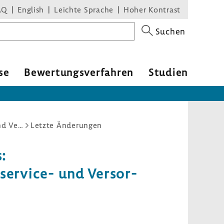
AQ
English
Leichte Sprache
Hoher Kontrast
Suchen
se
Bewer­tungs­ver­fahren
Studien
Einleitung des Beratungsverfahrens: Heilmittel-Richtlinie Zahnärzte – Anpassung an das Terminservice- und Versorgungsgesetz (TSVG) und weitere Änderungen
Letzte Änderungen
s:
service-​ und Versor­