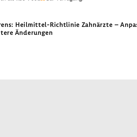
h­rens: Heilmittel-​Richtlinie Zahn­ärzte – Anp
itere Ände­rungen