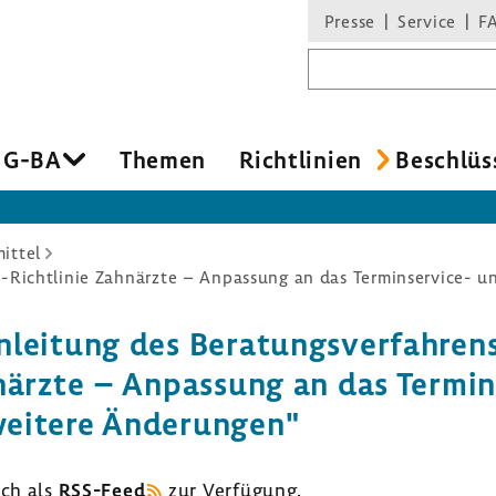
Presse
Service
F
Suchbegriff
 G-BA
Themen
Richt­li­nien
Beschlüs
ittel
ei­tung des Bera­tungs­ver­fah­ren
n­ärzte – Anpas­sung an das Termin
weitere Ände­rungen"
uch als
RSS-​Feed
zur Verfü­gung.