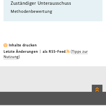
Zustän­diger Unter­aus­schuss
Metho­den­be­wer­tung
Inhalte drucken
Letzte Änderungen
|
als RSS-Feed
(
Tipps zur
Nutzung
)
Zum
Seite
LinkedIn
Instagram
Bluesky