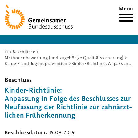
Zur
Menü
Startseite
Sie
Beschlüsse
Methodenbewertung (und zugehörige Qualitätssicherung)
sind
Kinder- und Jugendprävention
Kinder-Richtlinie: Anpassung in Folge des Beschlusses zur Neufassung der Richtlinie zur zahnärztlichen Früherkennung
hier:
Beschluss
Kinder-​Richtlinie:
Anpas­sung in Folge des Beschlusses zur
Neufas­sung der Richt­linie zur zahn­ärzt­
li­chen Früh­erken­nung
Beschluss­datum:
15.08.2019