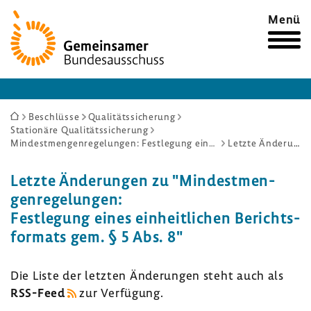
Zur
Menü
Startseite
Sie
Beschlüsse
Qualitätssicherung
Stationäre Qualitätssicherung
sind
Mindestmengenregelungen: Festlegung eines einheitlichen Berichtsformats gem. § 5 Abs. 8
Letzte Änderungen
hier:
Letzte Ände­rungen zu "Mindest­men­
gen­re­ge­lungen:
Fest­le­gung eines einheit­li­chen Berichts­
for­mats gem. § 5 Abs. 8"
Die Liste der letzten Ände­rungen steht auch als
RSS-​Feed
zur Verfü­gung.