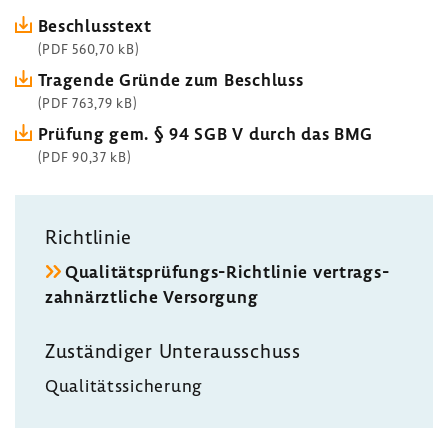
Beschluss­text
(PDF 560,70 kB)
Tragende Gründe zum Beschluss
(PDF 763,79 kB)
Prüfung gem. § 94 SGB V durch das BMG
(PDF 90,37 kB)
Richt­linie
Qualitätsprüfungs-​Richtlinie vertrags­
zahn­ärzt­liche Versor­gung
Zustän­diger Unter­aus­schuss
Quali­täts­si­che­rung