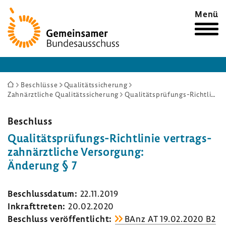
Zur
Menü
Startseite
Sie
Beschlüsse
Qualitätssicherung
Zahnärztliche Qualitätssicherung
Qualitätsprüfungs-Richtlinie vertragszahnärztliche Versorgung: Änderung § 7
sind
hier:
Beschluss
Qualitätsprüfungs-​Richtlinie vertrags­
zahn­ärzt­liche Versor­gung:
Ände­rung § 7
Beschluss­datum:
22.11.2019
Inkraft­treten:
20.02.2020
Beschluss veröf­fent­licht:
BAnz AT 19.02.2020 B2