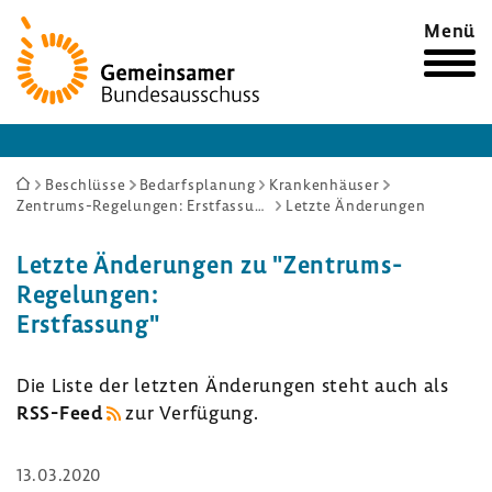
Zur
Menü
Startseite
Sie
Beschlüsse
Bedarfsplanung
Krankenhäuser
Zentrums-Regelungen: Erstfassung
Letzte Änderungen
sind
hier:
Letzte Ände­rungen zu "Zentrums-​
Regelungen:
Erst­fas­sung"
Die Liste der letzten Ände­rungen steht auch als
RSS-​Feed
zur Verfü­gung.
13.03.2020