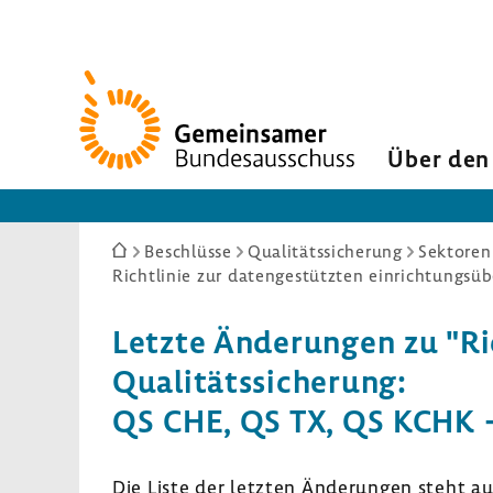
Zur
Startseite
Über den
Sie
Beschlüsse
Qualitätssicherung
Sektoren
sind
hier:
Letzte Ände­rungen zu "Ric
Quali­täts­si­che­rung:
QS CHE, QS TX, QS KCHK – 
Die Liste der letzten Ände­rungen steht a