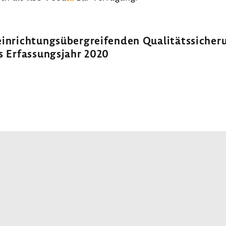
einrich­tungs­über­grei­fenden Quali­täts­si­c
s Erfas­sungs­jahr 2020