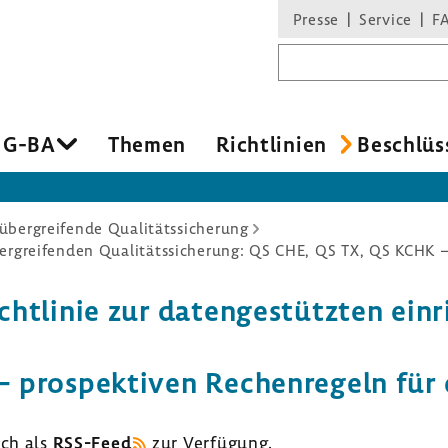
Presse
Service
F
Suchbegriff
 G-BA
Themen
Richt­li­nien
Beschlüs
übergreifende Qualitätssicherung
ht­linie zur daten­ge­stützten einr
prospek­tiven Rechen­re­geln für d
uch als
RSS-​Feed
zur Verfü­gung.