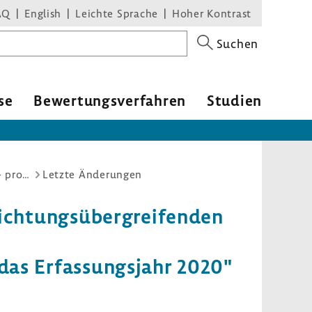
AQ
English
Leichte Sprache
Hoher Kontrast
Suchen
se
Bewer­tungs­ver­fahren
Studien
Richtlinie zur datengestützten einrichtungsübergreifenden Qualitätssicherung: QS CHE, QS TX, QS KCHK – prospektiven Rechenregeln für das Erfassungsjahr 2020
Letzte Änderungen
ich­tungs­über­grei­fenden
as Erfas­sungs­jahr 2020"