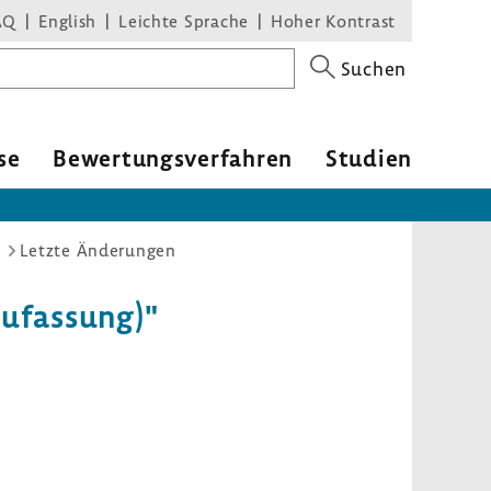
AQ
English
Leichte Sprache
Hoher Kontrast
Suchen
se
Bewer­tungs­ver­fahren
Studien
)
Letzte Änderungen
ufas­sung)"