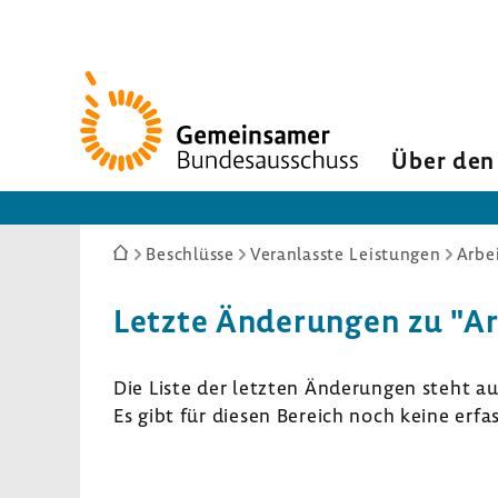
Zur
Startseite
Über den
Sie
Beschlüsse
Veranlasste Leistungen
Arbe
sind
hier:
Letzte Ände­rungen zu "Ar
Die Liste der letzten Ände­rungen steht a
Es gibt für diesen Bereich noch keine erf