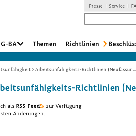
Presse
Service
F
Suchbegriff
 G-BA
Themen
Richt­li­nien
Beschlüs
itsunfähigkeit
Arbeitsunfähigkeits-Richtlinien (Neufassung
beitsunfähigkeits-​Richtlinien (Ne
uch als
RSS-​Feed
zur Verfü­gung.
assten Ände­rungen.