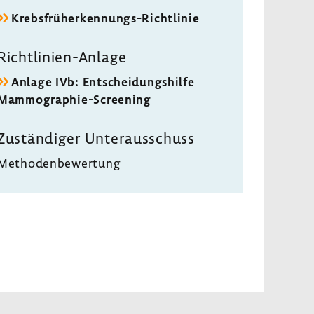
Krebsfrüherkennungs-​Richtlinie
Richtlinien-​Anlage
Anlage IVb: Entschei­dungs­hilfe
Mammographie-​Screening
Zustän­diger Unter­aus­schuss
Metho­den­be­wer­tung