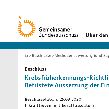
Zur
Startseite
Über den
Sie
Beschlüsse
Methodenbewertung (und zuge
sind
hier:
Beschluss
Krebsfrüherkennungs-​Richtli
Befris­tete Ausset­zung der 
Beschluss­datum:
25.03.2020
Inkraft­treten:
mit Beschluss­datum