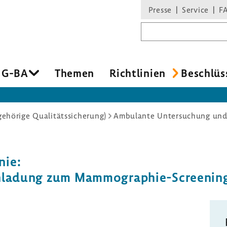
Presse
Service
F
Suchbegriff
 G-BA
Themen
Richt­li­nien
Beschlüs
hörige Qualitätssicherung)
Ambulante Untersuchung un
nie:
Einla­dung zum Mammographie-​Screenin