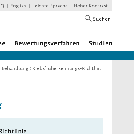
AQ
English
Leichte Sprache
Hoher Kontrast
Suchen
se
Bewer­tungs­ver­fahren
Studien
d Behandlung
Krebsfrüherkennungs-Richtlinie: Befristete Aussetzung der Einladung zum Mammographie-Screening
g
Richt­linie