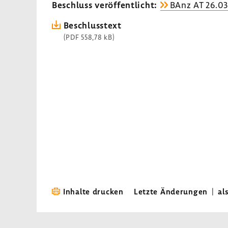
Beschluss veröf­fent­licht:
BAnz AT 26.0
Beschluss­text
(PDF 558,78 kB)
Inhalte drucken
Letzte Änderungen
|
al