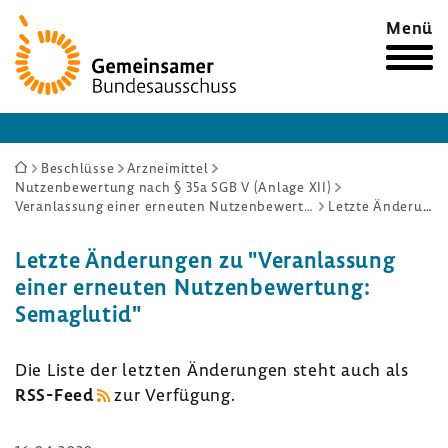
Zur
Menü
Startseite
Sie
Beschlüsse
Arzneimittel
Nutzenbewertung nach § 35a SGB V (Anlage XII)
sind
Veranlassung einer erneuten Nutzenbewertung: Semaglutid
Letzte Änderungen
hier:
Letzte Ände­rungen zu "Veran­las­sung
einer erneuten Nutzen­be­wer­tung:
Sema­glutid"
Die Liste der letzten Ände­rungen steht auch als
RSS-​Feed
zur Verfü­gung.