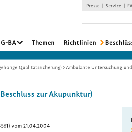
Presse
Service
F
Suchbegriff
 G-BA
Themen
Richt­li­nien
Beschlüs
hörige Qualitätssicherung)
Ambulante Untersuchung un
g Beschluss zur Akupunktur)
 8561) vom 21.04.2004