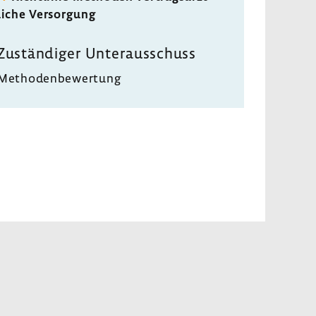
liche Versor­gung
Zustän­diger Unter­aus­schuss
Metho­den­be­wer­tung