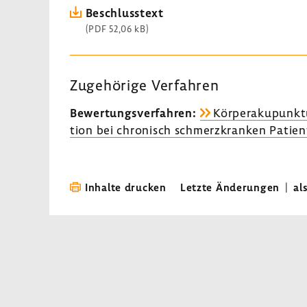
Beschluss­text
(PDF 52,06 kB)
Zuge­hö­rige Verfahren
Bewer­tungs­ver­fahren:
Körper­aku­punktu
tion bei chro­nisch schmerz­kranken Pati­e
Inhalte drucken
Letzte Änderungen
|
al