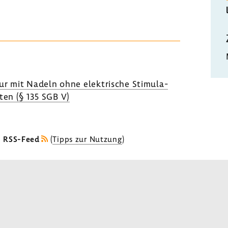
r mit Nadeln ohne elek­tri­sche Stimu­la­
nten (§ 135 SGB V)
s RSS-Feed
(
Tipps zur Nutzung
)