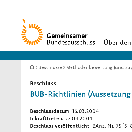
Zur
Startseite
Über den
Sie
Beschlüsse
Methodenbewertung (und zuge
sind
hier:
Beschluss
BUB-​Richtlinien (Ausset­zun
Beschluss­datum:
16.03.2004
Inkraft­treten:
22.04.2004
Beschluss veröf­fent­licht:
BAnz. Nr. 75 (S.