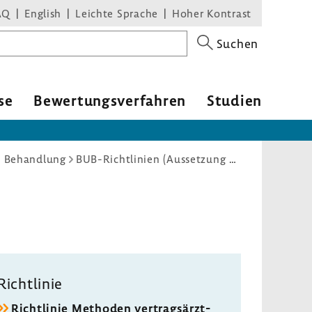
AQ
English
Leichte Sprache
Hoher Kontrast
Suchen
se
Bewer­tungs­ver­fahren
Studien
d Behandlung
BUB-Richtlinien (Aussetzung Beschluss zur Akupunktur)
Richt­linie
Richt­linie Methoden vertrags­ärzt­