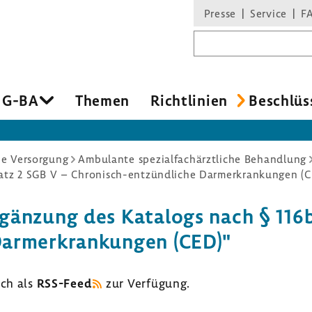
Presse
Service
F
Suchbegriff
 G-BA
Themen
Richt­li­nien
Beschlüs
he Versorgung
Ambulante spezialfachärztliche Behandlung
gän­zung des Kata­logs nach § 116
arm­er­kran­kungen (CED)"
uch als
RSS-​Feed
zur Verfü­gung.