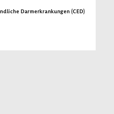
ündliche Darm­er­kran­kungen (CED)