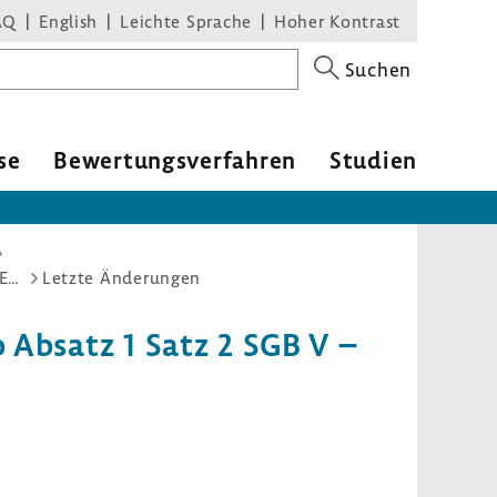
AQ
English
Leichte Sprache
Hoher Kontrast
Suchen
se
Bewer­tungs­ver­fahren
Studien
Ergänzung des Katalogs nach § 116b Absatz 1 Satz 2 SGB V – Chronisch-entzündliche Darmerkrankungen (CED)
Letzte Änderungen
b Absatz 1 Satz 2 SGB V –