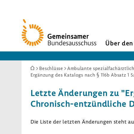
Zur
Startseite
Über den
Sie
Beschlüsse
Ambulante spezialfachärztlic
sind
hier:
Letzte Ände­rungen zu "Er
Chronisch-​entzündliche D
Die Liste der letzten Ände­rungen steht a