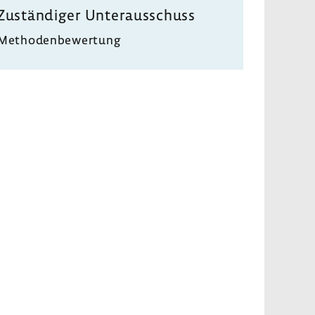
Zustän­diger Unter­aus­schuss
Metho­den­be­wer­tung