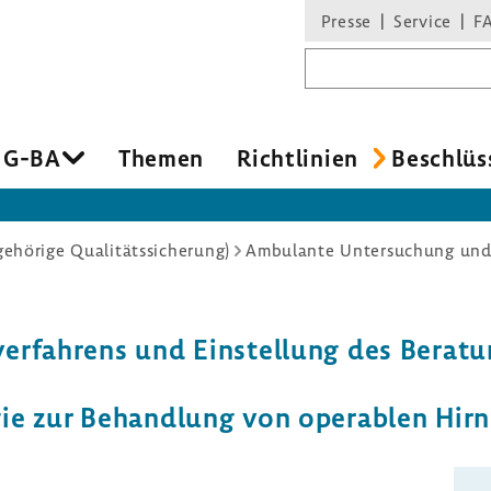
Presse
Service
F
Suchbegriff
 G-BA
Themen
Richt­li­nien
Beschlüs
hörige Qualitätssicherung)
Ambulante Untersuchung un
er­fah­rens und Einstel­lung des Bera­tu
rgie zur Behand­lung von opera­blen Hirn