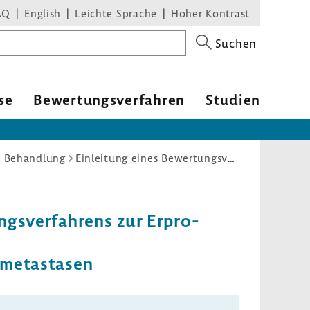
AQ
English
Leichte Sprache
Hoher Kontrast
Suchen
se
Bewer­tungs­ver­fahren
Studien
d Behandlung
Einleitung eines Bewertungsverfahrens und Einstellung des Beratungsverfahrens zur Erprobungsrichtlinie: Stereotaktische Radiochirurgie zur Behandlung von operablen Hirnmetastasen
ngs­ver­fah­rens zur Erpro­
­me­ta­stasen