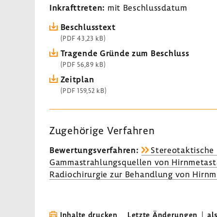
Inkraft­treten:
mit Beschluss­datum
Beschluss­text
(PDF 43,23 kB)
Tragende Gründe zum Beschluss
(PDF 56,89 kB)
Zeit­plan
(PDF 159,52 kB)
Zuge­hö­rige Verfahren
Bewer­tungs­ver­fahren:
Stereotak­ti­sche
Gammastrahlungsquellen von Hirn­me­ta­st
Radio­chir­urgie zur Behand­lung von Hirn­m
Inhalte drucken
Letzte Änderungen
|
al