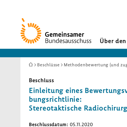
Zur
Startseite
Über den
Sie
Beschlüsse
Methodenbewertung (und zuge
sind
hier:
Beschluss
Einlei­tung eines Bewer­tungs­v
bungs­richt­linie:
Stereotak­ti­sche Radio­chir­u
Beschluss­datum:
05.11.2020