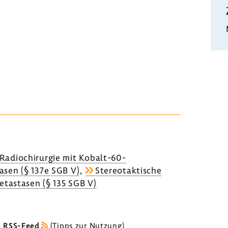
 Radio­chir­urgie mit Kobalt-​60-
asen (§ 137e SGB V)
,
Stereotak­ti­sche
e­ta­stasen (§ 135 SGB V)
s RSS-Feed
(
Tipps zur Nutzung
)