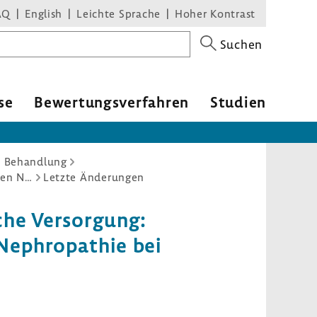
AQ
English
Leichte Sprache
Hoher Kontrast
Suchen
se
Bewer­tungs­ver­fahren
Studien
d Behandlung
Richtlinie Methoden vertragsärztliche Versorgung: Proteomanalyse im Urin zur Erkennung einer diabetischen Nephropathie bei Diabetes mellitus Typ 2 und arteriellem Hypertonus
Letzte Änderungen
che Versor­gung:
eph­ro­pa­thie bei