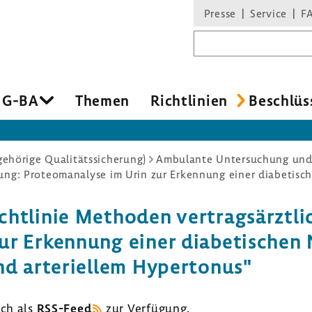
Presse
Service
F
Suchbegriff
 G-BA
Themen
Richt­li­nien
Beschlüs
hörige Qualitätssicherung)
Ambulante Untersuchung un
ht­linie Methoden vertrags­ärzt­li
r Erken­nung einer diabe­ti­schen N
d arte­ri­ellem Hyper­tonus"
uch als
RSS-​Feed
zur Verfü­gung.