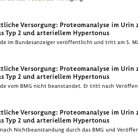
t­liche Versor­gung: Proteom­ana­lyse im Urin 
s Typ 2 und arte­ri­ellem Hyper­tonus
im Bundes­an­zeiger veröf­fent­licht und tritt am 5. Mä
t­liche Versor­gung: Proteom­ana­lyse im Urin 
s Typ 2 und arte­ri­ellem Hyper­tonus
vom BMG nicht bean­standet. Er tritt nach Veröf­fent­l
t­liche Versor­gung: Proteom­ana­lyse im Urin 
s Typ 2 und arte­ri­ellem Hyper­tonus
nach Nicht­be­an­stan­dung durch das BMG und Veröf­fent­