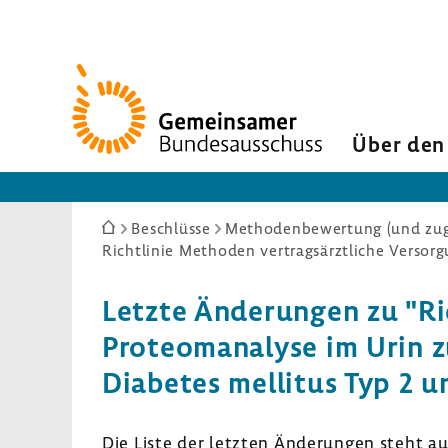
Zur
Startseite
Über den
Sie
Beschlüsse
Methodenbewertung (und zuge
sind
hier:
Letzte Ände­rungen zu "Ric
Proteom­ana­lyse im Urin zu
Diabetes mellitus Typ 2 un
Die Liste der letzten Ände­rungen steht a