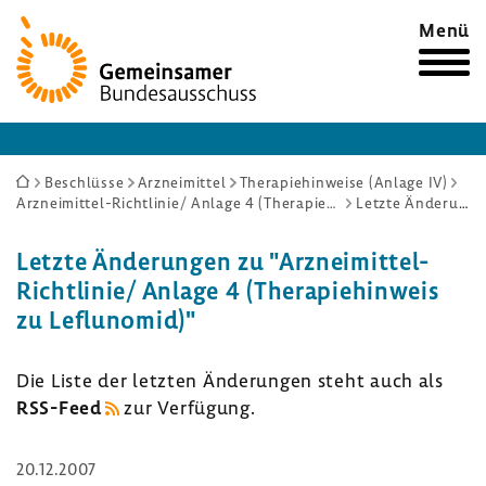
Zur
Menü
Startseite
Sie
Beschlüsse
Arzneimittel
Therapiehinweise (Anlage IV)
Arzneimittel-Richtlinie/ Anlage 4 (Therapiehinweis zu Leflunomid)
Letzte Änderungen
sind
hier:
Letzte Ände­rungen zu "Arzneimittel-​
Richtlinie/ Anlage 4 (Thera­pie­hin­weis
zu Leflunomid)"
Die Liste der letzten Ände­rungen steht auch als
RSS-​Feed
zur Verfü­gung.
20.12.2007