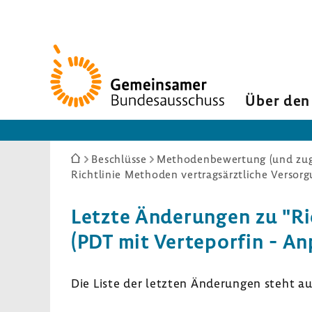
Zur
Startseite
Über den
Sie
Beschlüsse
Methodenbewertung (und zuge
sind
hier:
Letzte Ände­rungen zu "Ric
(PDT mit Verte­porfin - An
Die Liste der letzten Ände­rungen steht a