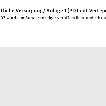
t­liche Versor­gung/ Anlage 1 (PDT mit Verte­p
7 wurde im Bundes­an­zeiger veröf­fent­licht und tritt