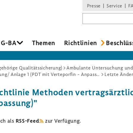
Presse
Service
F
Suchbegriff
 G-BA
Themen
Richt­li­nien
Beschlüs
hörige Qualitätssicherung)
Ambulante Untersuchung un
Richtlinie Methoden vertragsärztliche Versorgung/ Anlage 1 (PDT mit Verteporfin - Anpassung)
Letzte Ände
ht­linie Methoden vertrags­ärzt­li
pas­sung)"
uch als
RSS-​Feed
zur Verfü­gung.