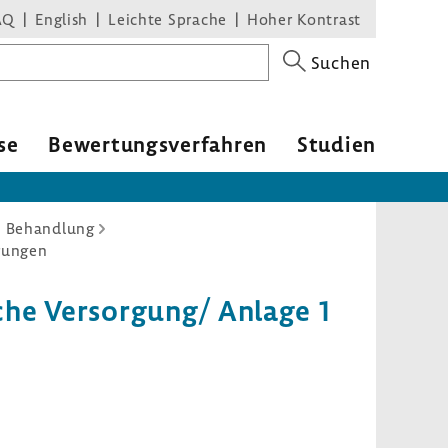
AQ
English
Leichte Sprache
Hoher Kontrast
Suchen
se
Bewer­tungs­ver­fahren
Studien
d Behandlung
rungen
che Versor­gung/ Anlage 1