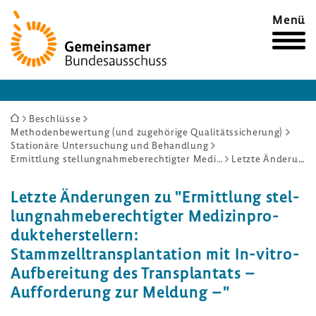
Zur
Menü
Startseite
Sie
Beschlüsse
Methodenbewertung (und zugehörige Qualitätssicherung)
sind
Stationäre Untersuchung und Behandlung
hier:
Ermittlung stellungnahmeberechtigter Medizinprodukteherstellern: Stammzelltransplantation mit In-vitro-Aufbereitung des Transplantats – Aufforderung zur Meldung –
Letzte Änderungen
Letzte Ände­rungen zu "Ermitt­lung stel­
lung­nah­me­be­rech­tigter Medi­zin­pro­
dukte­her­stel­lern:
Stamm­zell­trans­plan­ta­tion mit In-​vitro-
Aufbereitung des Trans­plan­tats –
Auffor­de­rung zur Meldung –"