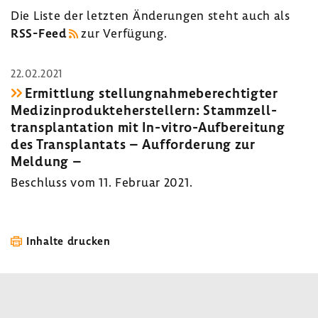
Die Liste der letzten Ände­rungen steht auch als
RSS-​Feed
zur Verfü­gung.
22.02.2021
Ermitt­lung stel­lung­nah­me­be­rech­tigter
Medi­zin­pro­dukte­her­stel­lern: Stamm­zell­
trans­plan­ta­tion mit In-​vitro-Aufbereitung
des Trans­plan­tats – Auffor­de­rung zur
Meldung –
Beschluss vom 11. Februar 2021.
Inhalte drucken