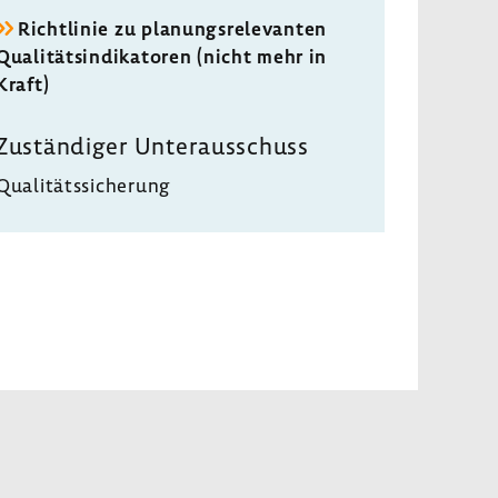
Richt­linie zu planungs­re­le­vanten
Quali­täts­in­di­ka­toren (nicht mehr in
Kraft)
Zustän­diger Unter­aus­schuss
Quali­täts­si­che­rung