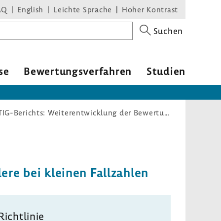
AQ
English
Leichte Sprache
Hoher Kontrast
Suchen
se
Bewer­tungs­ver­fahren
Studien
Freigabe zur Veröffentlichung des IQTIG-Berichts: Weiterentwicklung der Bewertungsmethodik der plan. QI insbesondere bei kleinen Fallzahlen
ere bei kleinen Fall­zahlen
Richt­linie