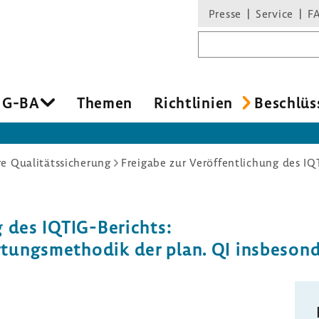
Presse
Service
F
Suchbegriff
 G-BA
Themen
Richt­li­nien
Beschlüs
re Qualitätssicherung
ng des IQTIG-​Berichts:
­tungs­me­thodik der plan. QI insbe­son­d