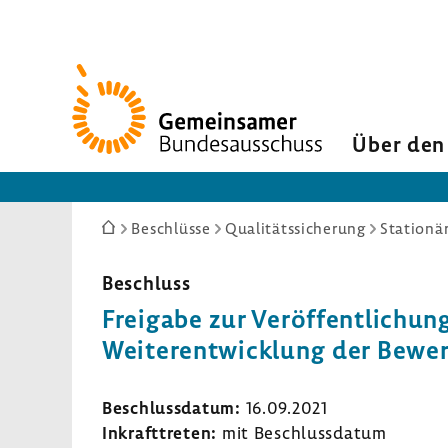
Zur
Startseite
Über den
Sie
Beschlüsse
Qualitätssicherung
Stationä
sind
hier:
Beschluss
Frei­gabe zur Veröf­fent­li­chu
Weiter­ent­wick­lung der Bewer
Beschluss­datum:
16.09.2021
Inkraft­treten:
mit Beschluss­datum