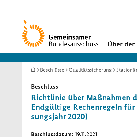
Zur
Startseite
Über den
Sie
Beschlüsse
Qualitätssicherung
Stationä
sind
hier:
Beschluss
Richt­linie über Maßnahmen der
Endgül­tige Rechen­re­geln für
sungs­jahr 2020)
Beschluss­datum:
19.11.2021