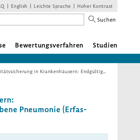
AQ
English
Leichte Sprache
Hoher Kontrast
Suchen
se
Bewer­tungs­ver­fahren
Studien
Richtlinie über Maßnahmen der Qualitätssicherung in Krankenhäusern: Endgültige Rechenregeln für den Leistungsbereich Ambulant erworbene Pneumonie (Erfassungsjahr 2020)
ern:
r­bene Pneu­monie (Erfas­