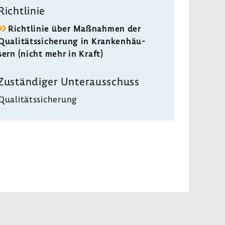
Richt­linie
Richt­linie über Maßnahmen der
Quali­täts­si­che­rung in Kran­ken­häu­
sern (nicht mehr in Kraft)
Zustän­diger Unter­aus­schuss
Quali­täts­si­che­rung