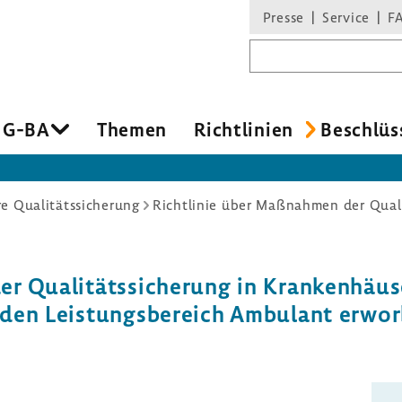
Presse
Service
F
Suchbegriff
 G-BA
Themen
Richt­li­nien
Beschlüs
re Qualitätssicherung
 Quali­täts­si­che­rung in Kran­ken­häu­s
 den Leis­tungs­be­reich Ambu­lant erwo