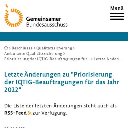
Zur
Menü
Startseite
Sie
Beschlüsse
Qualitätssicherung
Ambulante Qualitätssicherung
sind
Priorisierung der IQTIG-Beauftragungen für das Jahr 2022
Letzte Änderungen
hier:
Letzte Ände­rungen zu "Prio­ri­sie­rung
der IQTIG-​Beauftragungen für das Jahr
2022"
Die Liste der letzten Ände­rungen steht auch als
RSS-​Feed
zur Verfü­gung.