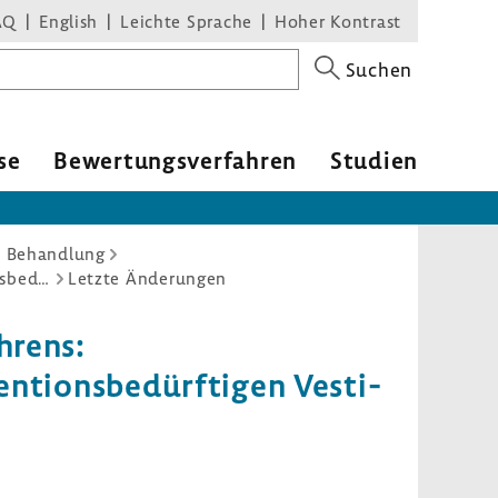
AQ
English
Leichte Sprache
Hoher Kontrast
Suchen
se
Bewer­tungs­ver­fahren
Studien
d Behandlung
Einleitung des Stellungnahmeverfahrens: Stereotaktische Radiochirurgie zur Behandlung von interventionsbedürftigen Vestibularisschwannomen
Letzte Änderungen
h­rens:
­ti­ons­be­dürf­tigen Vesti­