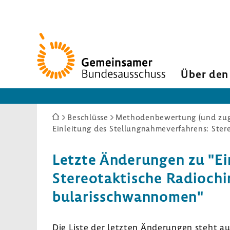
Zur
Startseite
Über den
Sie
Beschlüsse
Methodenbewertung (und zuge
sind
hier:
Letzte Ände­rungen zu "Einl
Stereotak­ti­sche Radio­chir
bu­la­ris­schwan­nomen"
Die Liste der letzten Ände­rungen steht a