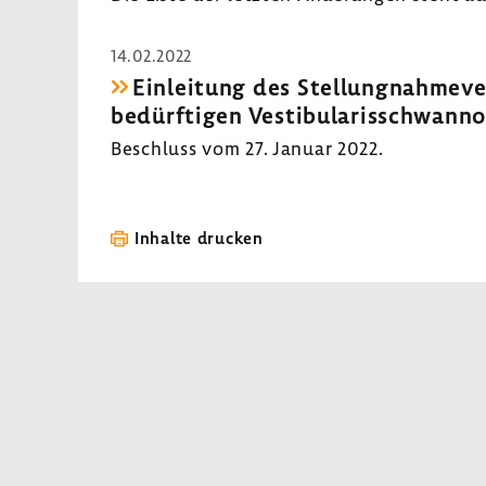
14.02.2022
Einlei­tung des Stel­lung­nah­me­ve
be­dürf­tigen Vesti­bu­la­ris­schwan­
Beschluss vom 27. Januar 2022.
Inhalte drucken