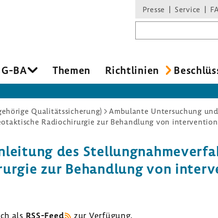
Presse
Service
F
Suchbegriff
 G-BA
Themen
Richt­li­nien
Beschlüs
hörige Qualitätssicherung)
Ambulante Untersuchung un
ei­tung des Stel­lung­nah­me­ver­fa
­urgie zur Behand­lung von inter­ven
uch als
RSS-​Feed
zur Verfü­gung.