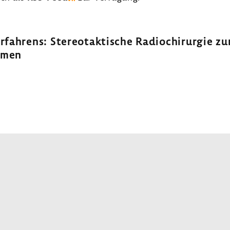
r­fah­rens: Stereotak­ti­sche Radio­chir­urgie z
nomen