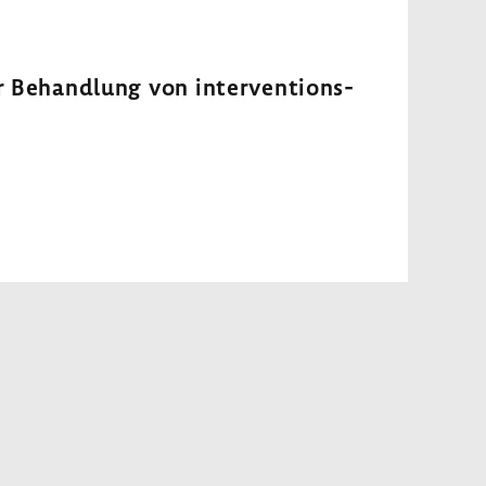
ur Behand­lung von inter­ven­ti­ons­