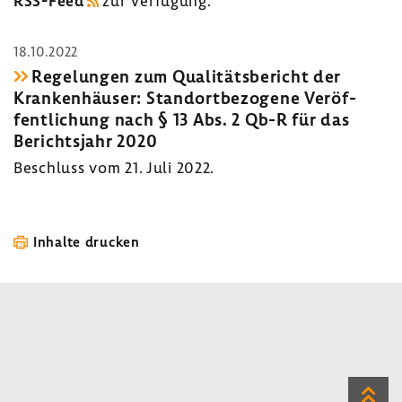
RSS-​Feed
zur Verfü­gung.
18.10.2022
Rege­lungen zum Quali­täts­be­richt der
Kran­ken­häuser: Stand­ort­be­zo­gene Veröf­
fent­li­chung nach § 13 Abs. 2 Qb-R für das
Berichts­jahr 2020
Beschluss vom 21. Juli 2022.
Inhalte drucken
Zum