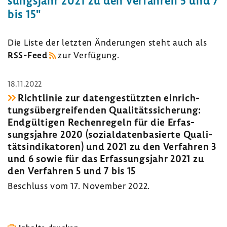
sungs­jahr 2021 zu den Verfahren 5 und 7
bis 15"
Die Liste der letzten Ände­rungen steht auch als
RSS-​Feed
zur Verfü­gung.
18.11.2022
Richt­linie zur daten­ge­stützten einrich­
tungs­über­grei­fenden Quali­täts­si­che­rung:
Endgül­tigen Rechen­re­geln für die Erfas­
sungs­jahre 2020 (sozi­al­da­ten­ba­sierte Quali­
täts­in­di­ka­toren) und 2021 zu den Verfahren 3
und 6 sowie für das Erfas­sungs­jahr 2021 zu
den Verfahren 5 und 7 bis 15
Beschluss vom 17. November 2022.