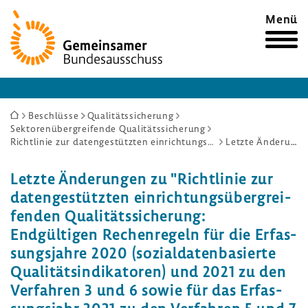
Zur
Menü
Startseite
Sie
Beschlüsse
Qualitätssicherung
Sektorenübergreifende Qualitätssicherung
sind
Richtlinie zur datengestützten einrichtungsübergreifenden Qualitätssicherung: Endgültigen Rechenregeln für die Erfassungsjahre 2020 (sozialdatenbasierte Qualitätsindikatoren) und 2021 zu den Verfahren 3 und 6 sowie für das Erfassungsjahr 2021 zu den Verfahren 5 und 7 bis 15
Letzte Änderungen
hier:
Letzte Ände­rungen zu "Richt­linie zur
daten­ge­stützten einrich­tungs­über­grei­
fenden Quali­täts­si­che­rung:
Endgül­tigen Rechen­re­geln für die Erfas­
sungs­jahre 2020 (sozi­al­da­ten­ba­sierte
Quali­täts­in­di­ka­toren) und 2021 zu den
Verfahren 3 und 6 sowie für das Erfas­