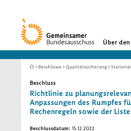
Zur
Startseite
Über den
Sie
Beschlüsse
Qualitätssicherung
Stationä
sind
hier:
Beschluss
Richt­linie zu planungs­re­le­van
Anpas­sungen des Rumpfes für 
Rechen­re­geln sowie der Liste d
Beschluss­datum:
15.12.2022