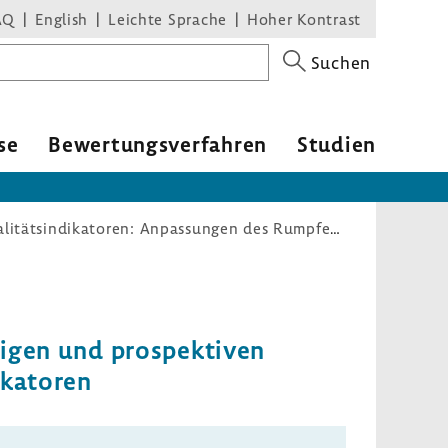
AQ
English
Leichte Sprache
Hoher Kontrast
Suchen
se
Bewer­tungs­ver­fahren
Studien
Richtlinie zu planungsrelevanten Qualitätsindikatoren: Anpassungen des Rumpfes für das Erfassungsjahr 2023, der endgültigen und prospektiven Rechenregeln sowie der Liste der planungsrelevanten Qualitätsindikatoren
tigen und prospek­tiven
­ka­toren