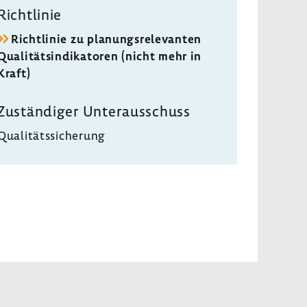
Richt­linie
Richt­linie zu planungs­re­le­vanten
Quali­täts­in­di­ka­toren (nicht mehr in
Kraft)
Zustän­diger Unter­aus­schuss
Quali­täts­si­che­rung