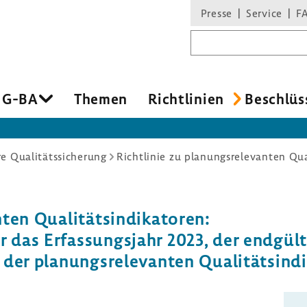
Presse
Service
F
Suchbegriff
 G-BA
Themen
Richt­li­nien
Beschlüs
re Qualitätssicherung
ten Quali­täts­in­di­ka­toren:
das Erfas­sungs­jahr 2023, der endgül­
er planungs­re­le­vanten Quali­täts­in­di