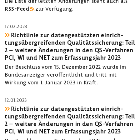
Die Liste der letzten Ände­rungen steht auch als
RSS-​Feed
zur Verfü­gung.
17.02.2023
Richt­linie zur daten­ge­stützten einrich­
tungs­über­grei­fenden Quali­täts­si­che­rung: Teil
2 – weitere Ände­rungen in den QS-​Verfahren
PCI, WI und NET zum Erfas­sungs­jahr 2023
Der Beschluss vom 15. Dezember 2022 wurde im
Bundes­an­zeiger veröf­fent­licht und tritt mit
Wirkung vom 1. Januar 2023 in Kraft.
12.01.2023
Richt­linie zur daten­ge­stützten einrich­
tungs­über­grei­fenden Quali­täts­si­che­rung: Teil
2 – weitere Ände­rungen in den QS-​Verfahren
PCI, WI und NET zum Erfas­sungs­jahr 2023