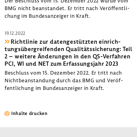
Der Beschluss vom 15. Dezember 2022 wurde vom
BMG nicht bean­standet. Er tritt nach Veröf­fent­li­
chung im Bundes­an­zeiger in Kraft.
19.12.2022
Richt­linie zur daten­ge­stützten einrich­
tungs­über­grei­fenden Quali­täts­si­che­rung: Teil
2 – weitere Ände­rungen in den QS-​Verfahren
PCI, WI und NET zum Erfas­sungs­jahr 2023
Beschluss vom 15. Dezember 2022. Er tritt nach
Nicht­be­an­stan­dung durch das BMG und Veröf­
fent­li­chung im Bundes­an­zeiger in Kraft.
Inhalte drucken