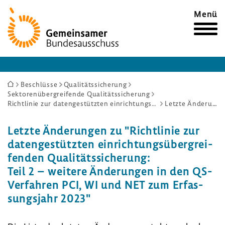
Zur
Menü
Startseite
Sie
Beschlüsse
Qualitätssicherung
Sektorenübergreifende Qualitätssicherung
sind
Richtlinie zur datengestützten einrichtungsübergreifenden Qualitätssicherung: Teil 2 – weitere Änderungen in den QS-Verfahren PCI, WI und NET zum Erfassungsjahr 2023
Letzte Änderungen
hier:
Letzte Ände­rungen zu "Richt­linie zur
daten­ge­stützten einrich­tungs­über­grei­
fenden Quali­täts­si­che­rung:
Teil 2 – weitere Ände­rungen in den QS-​
Verfahren PCI, WI und NET zum Erfas­
sungs­jahr 2023"