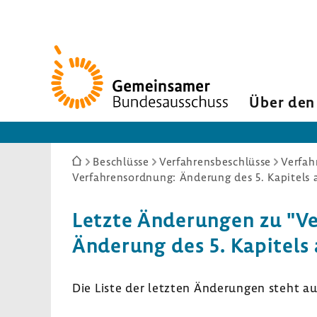
Zur
Startseite
Über den
Sie
Beschlüsse
Verfahrensbeschlüsse
Verfah
sind
hier:
Letzte Ände­rungen zu "Ver
Ände­rung des 5. Kapi­tels
Die Liste der letzten Ände­rungen steht a