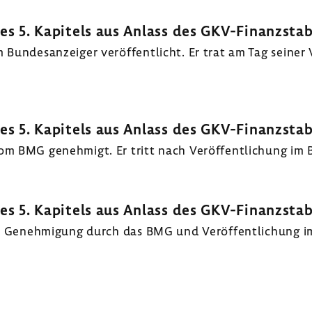
des 5. Kapi­tels aus Anlass des GKV-​Finanzsta
ndes­an­zeiger veröf­fent­licht. Er trat am Tag seiner Ve
des 5. Kapi­tels aus Anlass des GKV-​Finanzsta
 BMG geneh­migt. Er tritt nach Veröf­fent­li­chung im B
des 5. Kapi­tels aus Anlass des GKV-​Finanzsta
h Geneh­mi­gung durch das BMG und Veröf­fent­li­chung im