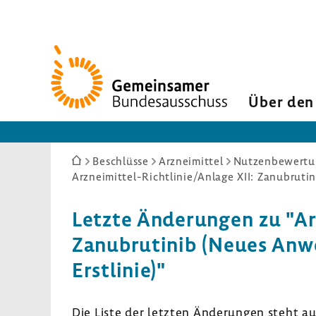
Zur
Startseite
Über den
Sie
Beschlüsse
Arzneimittel
Nutzenbewertun
sind
hier:
Letzte Änderungen zu "Arz
Zanubrutinib (Neues Anwe
Erstlinie)"
Die Liste der letzten Änderungen steht a