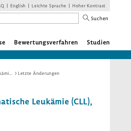
AQ
English
Leichte Sprache
Hoher Kontrast
Suchen
se
Bewertungsverfahren
Studien
Arzneimittel-Richtlinie/Anlage XII: Zanubrutinib (Neues Anwendungsgebiet: Chronische lymphatische Leukämie (CLL), Erstlinie)
Letzte Änderungen
tische Leukämie (CLL),