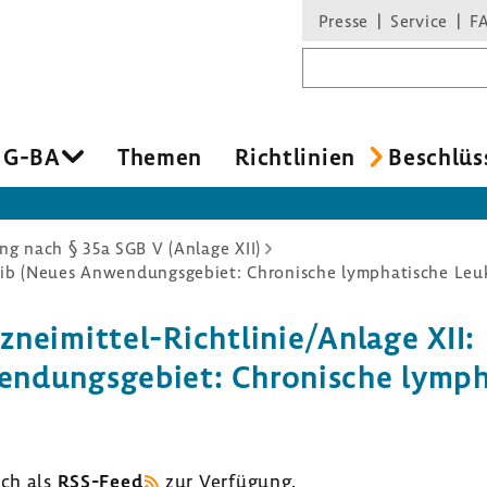
Presse
Service
F
Suchbegriff
 G-BA
Themen
Richtlinien
Beschlüs
g nach § 35a SGB V (Anlage XII)
neimittel-Richtlinie/Anlage XII:
ndungsgebiet: Chronische lympha
uch als
RSS-Feed
zur Verfügung.