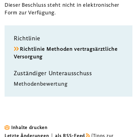
Dieser Beschluss steht nicht in elek­tro­ni­scher
Form zur Verfü­gung.
Richt­linie
Richt­linie Methoden vertrags­ärzt­liche
Versor­gung
Zustän­diger Unter­aus­schuss
Metho­den­be­wer­tung
Inhalte drucken
Letzte Änderungen
|
als RSS-Feed
(
Tipps zur