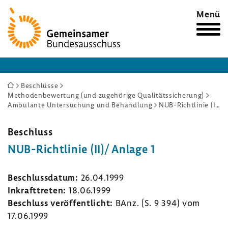
Zur
Menü
Startseite
Sie
Beschlüsse
Methodenbewertung (und zugehörige Qualitätssicherung)
sind
Ambulante Untersuchung und Behandlung
NUB-Richtlinie (II)/ Anlage 1
hier:
Beschluss
NUB-​Richtlinie (II)/ Anlage 1
Beschluss­datum:
26.04.1999
Inkraft­treten:
18.06.1999
Beschluss veröf­fent­licht:
BAnz. (S. 9 394) vom
17.06.1999