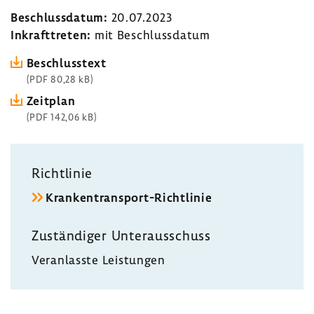
Beschluss­datum:
20.07.2023
Inkraft­treten:
mit Beschluss­datum
Beschluss­text
(PDF 80,28 kB)
Zeit­plan
(PDF 142,06 kB)
Richt­linie
Krankentransport-​Richtlinie
Zustän­diger Unter­aus­schuss
Veran­lasste Leis­tungen