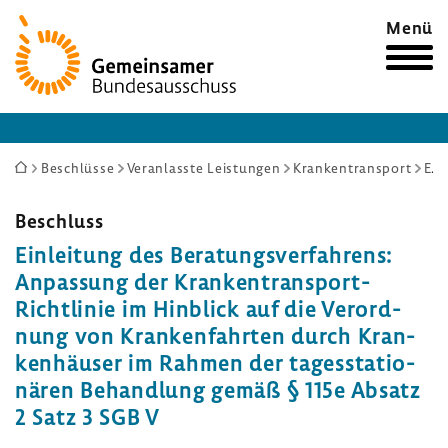
Zur
Menü
Startseite
Sie
Beschlüsse
Veranlasste Leistungen
Krankentransport
Einleitung des Beratungsverfahrens: Anpassung der Krankentransport-Richtlinie im Hinblick auf die Verordnung von Krankenfahrten durch Krankenhäuser im Rahmen der tagesstationären Behandlung gemäß § 115e Absatz 2 Satz 3 SGB V
sind
hier:
Beschluss
Einlei­tung des Bera­tungs­ver­fah­rens:
Anpas­sung der Krankentransport-​
Richtlinie im Hinblick auf die Verord­
nung von Kran­ken­fahrten durch Kran­
ken­häuser im Rahmen der tages­sta­tio­
nären Behand­lung gemäß § 115e Absatz
2 Satz 3 SGB V