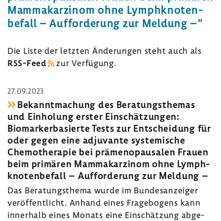
Mamma­kar­zinom ohne Lymph­kno­ten­
be­fall – Auffor­de­rung zur Meldung –"
Die Liste der letzten Ände­rungen steht auch als
RSS-​Feed
zur Verfü­gung.
27.09.2023
Bekannt­ma­chung des Bera­tungs­themas
und Einho­lung erster Einschät­zungen:
Biomar­ker­ba­sierte Tests zur Entschei­dung für
oder gegen eine adju­vante syste­mi­sche
Chemo­the­rapie bei prämeno­pau­salen Frauen
beim primären Mamma­kar­zinom ohne Lymph­
kno­ten­be­fall – Auffor­de­rung zur Meldung –
Das Bera­tungs­thema wurde im Bundes­an­zeiger
veröf­fent­licht. Anhand eines Frage­bo­gens kann
inner­halb eines Monats eine Einschät­zung abge­