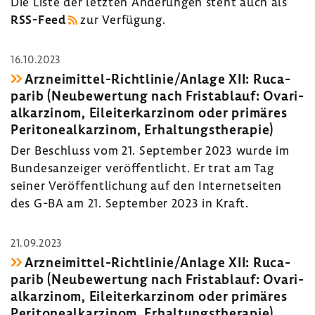
Die Liste der letzten Ände­rungen steht auch als
RSS-​Feed
zur Verfü­gung.
16.10.2023
Arzneimittel-​Richtlinie/Anlage XII: Ruca­
parib (Neube­wer­tung nach Frist­ab­lauf: Ovari­
al­kar­zinom, Eilei­ter­kar­zinom oder primäres
Peri­to­ne­al­kar­zinom, Erhal­tungs­the­rapie)
Der Beschluss vom 21. September 2023 wurde im
Bundes­an­zeiger veröf­fent­licht. Er trat am Tag
seiner Veröf­fent­li­chung auf den Inter­net­seiten
des G-BA am 21. September 2023 in Kraft.
21.09.2023
Arzneimittel-​Richtlinie/Anlage XII: Ruca­
parib (Neube­wer­tung nach Frist­ab­lauf: Ovari­
al­kar­zinom, Eilei­ter­kar­zinom oder primäres
Peri­to­ne­al­kar­zinom, Erhal­tungs­the­rapie)