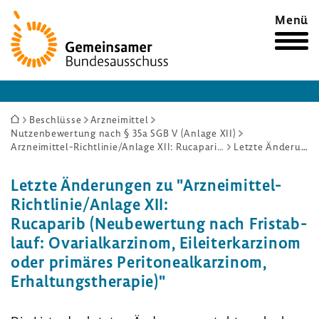
Zur
Menü
Startseite
Sie
Beschlüsse
Arzneimittel
Nutzenbewertung nach § 35a SGB V (Anlage XII)
sind
Arzneimittel-Richtlinie/Anlage XII: Rucaparib (Neubewertung nach Fristablauf: Ovarialkarzinom, Eileiterkarzinom oder primäres Peritonealkarzinom, Erhaltungstherapie)
Letzte Änderungen
hier:
Letzte Ände­rungen zu "Arzneimittel-​
Richtlinie/Anlage XII:
Ruca­parib (Neube­wer­tung nach Frist­ab­
lauf: Ovari­al­kar­zinom, Eilei­ter­kar­zinom
oder primäres Peri­to­ne­al­kar­zinom,
Erhal­tungs­the­rapie)"