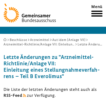
Zur
Menü
Startseite
Sie
Beschlüsse
Arzneimittel
Aut idem (Anlage VII)
Arzneimittel-Richtlinie/Anlage VII: Einleitung eines Stellungnahmeverfahrens – Teil B Everolimus
Letzte Änderungen
sind
hier:
Letzte Ände­rungen zu "Arzneimittel-​
Richtlinie/Anlage VII:
Einlei­tung eines Stel­lung­nah­me­ver­fah­
rens – Teil B Evero­limus"
Die Liste der letzten Ände­rungen steht auch als
RSS-​Feed
zur Verfü­gung.