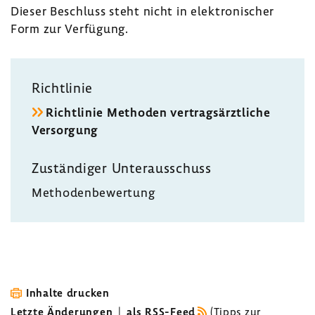
Dieser Beschluss steht nicht in elek­tro­ni­scher
Form zur Verfü­gung.
Richt­linie
Richt­linie Methoden vertrags­ärzt­liche
Versor­gung
Zustän­diger Unter­aus­schuss
Metho­den­be­wer­tung
Inhalte drucken
Letzte Änderungen
|
als RSS-Feed
(
Tipps zur