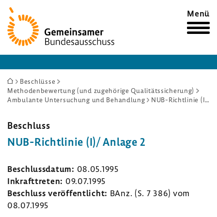
Zur
Menü
Startseite
Sie
Beschlüsse
Methodenbewertung (und zugehörige Qualitätssicherung)
sind
Ambulante Untersuchung und Behandlung
NUB-Richtlinie (I)/ Anlage 2
hier:
Beschluss
NUB-​Richtlinie (I)/ Anlage 2
Beschluss­datum:
08.05.1995
Inkraft­treten:
09.07.1995
Beschluss veröf­fent­licht:
BAnz. (S. 7 386) vom
08.07.1995