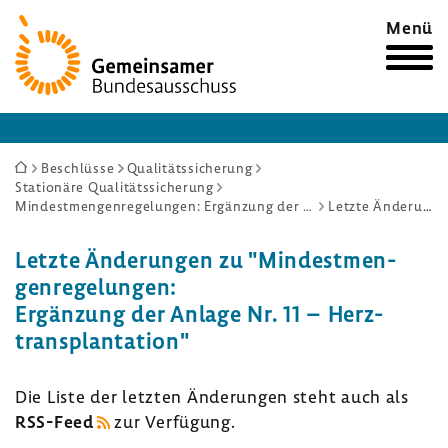
Zur
Menü
Startseite
Sie
Beschlüsse
Qualitätssicherung
Stationäre Qualitätssicherung
sind
Mindestmengenregelungen: Ergänzung der Anlage Nr. 11 – Herztransplantation
Letzte Änderungen
hier:
Letzte Ände­rungen zu "Mindest­men­
gen­re­ge­lungen:
Ergän­zung der Anlage Nr. 11 – Herz­
trans­plan­ta­tion"
Die Liste der letzten Ände­rungen steht auch als
RSS-​Feed
zur Verfü­gung.