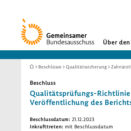
Zur
Startseite
Über den
Sie
Beschlüsse
Qualitätssicherung
Zahnärzt
sind
hier:
Beschluss
Qualitätsprüfungs-​Richtlinie 
Veröf­fent­li­chung des Berich
Beschluss­datum:
21.12.2023
Inkraft­treten:
mit Beschluss­datum