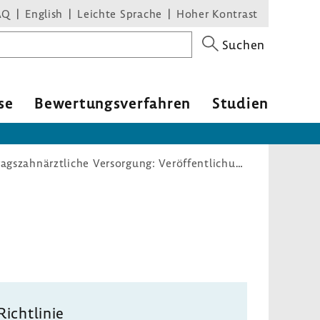
AQ
English
Leichte Sprache
Hoher Kontrast
Suchen
se
Bewer­tungs­ver­fahren
Studien
Qualitätsprüfungs-Richtlinie vertragszahnärztliche Versorgung: Veröffentlichung des Berichts 2022 der KZBV
Richt­linie