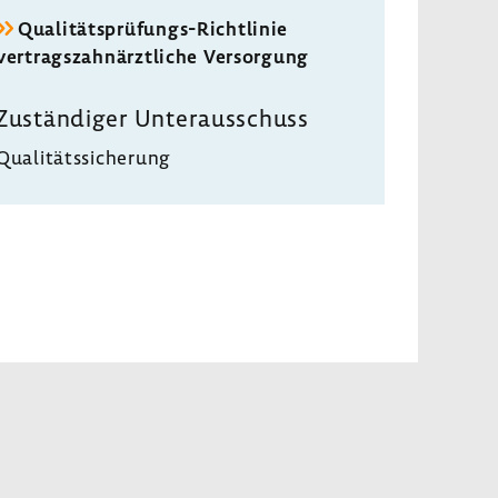
Qualitätsprüfungs-​Richtlinie
vertrags­zahn­ärzt­liche Versor­gung
Zustän­diger Unter­aus­schuss
Quali­täts­si­che­rung