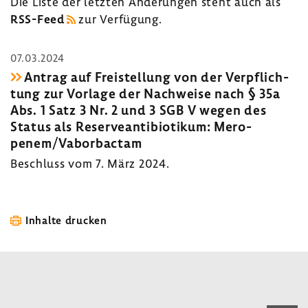
Die Liste der letzten Ände­rungen steht auch als
RSS-​Feed
zur Verfü­gung.
07.03.2024
Antrag auf Frei­stel­lung von der Verpflich­
tung zur Vorlage der Nach­weise nach § 35a
Abs. 1 Satz 3 Nr. 2 und 3 SGB V wegen des
Status als Reser­ve­an­ti­bio­tikum: Mero­
penem/Vabor­bactam
Beschluss vom 7. März 2024.
Inhalte drucken