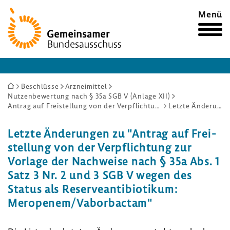
Zur
Menü
Startseite
Sie
Beschlüsse
Arzneimittel
Nutzenbewertung nach § 35a SGB V (Anlage XII)
sind
Antrag auf Freistellung von der Verpflichtung zur Vorlage der Nachweise nach § 35a Abs. 1 Satz 3 Nr. 2 und 3 SGB V wegen des Status als Reserveantibiotikum: Meropenem/Vaborbactam
Letzte Änderungen
hier:
Letzte Ände­rungen zu "Antrag auf Frei­
stel­lung von der Verpflich­tung zur
Vorlage der Nach­weise nach § 35a Abs. 1
Satz 3 Nr. 2 und 3 SGB V wegen des
Status als Reser­ve­an­ti­bio­tikum:
Mero­penem/Vabor­bactam"