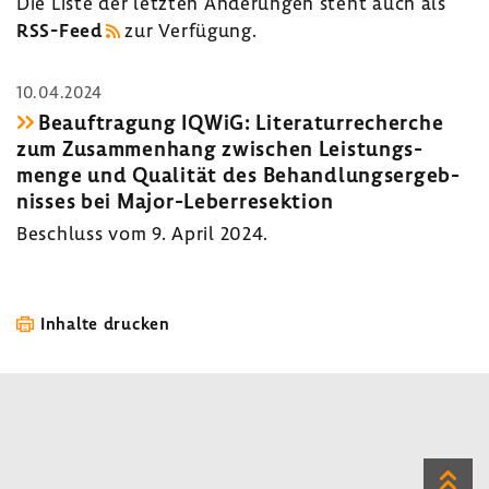
Die Liste der letzten Ände­rungen steht auch als
RSS-​Feed
zur Verfü­gung.
10.04.2024
Beauf­tra­gung IQWiG: Lite­ra­tur­re­cherche
zum Zusam­men­hang zwischen Leis­tungs­
menge und Qualität des Behand­lungs­er­geb­
nisses bei Major-​Leberresektion
Beschluss vom 9. April 2024.
Inhalte drucken
Zum