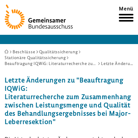
Zur
Menü
Startseite
Sie
Beschlüsse
Qualitätssicherung
Stationäre Qualitätssicherung
sind
Beauftragung IQWiG: Literaturrecherche zum Zusammenhang zwischen Leistungsmenge und Qualität des Behandlungsergebnisses bei Major-Leberresektion
Letzte Änderungen
hier:
Letzte Ände­rungen zu "Beauf­tra­gung
IQWiG:
Lite­ra­tur­re­cherche zum Zusam­men­hang
zwischen Leis­tungs­menge und Qualität
des Behand­lungs­er­geb­nisses bei Major-​
Leberresektion"