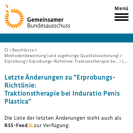
Zur
Menü
Startseite
Sie
Beschlüsse
Methodenbewertung (und zugehörige Qualitätssicherung)
sind
Erprobung
Erprobungs-Richtlinie: Traktionstherapie bei Induratio Penis Plastica
Letzte Änderungen
hier:
Letzte Ände­rungen zu "Erprobungs-​
Richtlinie:
Trak­ti­ons­the­rapie bei Indu­ratio Penis
Plastica"
Die Liste der letzten Ände­rungen steht auch als
RSS-​Feed
zur Verfü­gung.