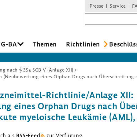
Presse
Service
F
Suchbegriff
 G-BA
Themen
Richt­li­nien
Beschlüs
g nach § 35a SGB V (Anlage XII)
neimittel-​Richtlinie/Anlage XII:
ung eines Orphan Drugs nach Über­
kute myeloi­sche Leuk­ämie (AML),
uch als
RSS-​Feed
zur Verfü­gung.