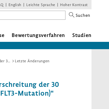
AQ
English
Leichte Sprache
Hoher Kontrast
Suchen
se
Bewer­tungs­ver­fahren
Studien
Arzneimittel-Richtlinie/Anlage XII: Midostaurin (Neubewertung eines Orphan Drugs nach Überschreitung der 30 Millionen-Euro-Grenze: akute myeloische Leukämie (AML), FLT3-Mutation)
Letzte Änderungen
schrei­tung der 30
 FLT3-​Mutation)"