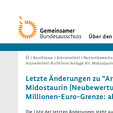
Zur
Startseite
Über den
Sie
Beschlüsse
Arzneimittel
Nutzenbewertun
sind
hier:
Letzte Ände­rungen zu "Arz
Mido­staurin (Neube­wer­t
Millionen-​Euro-Grenze: a
Die Liste der letzten Ände­rungen steht a