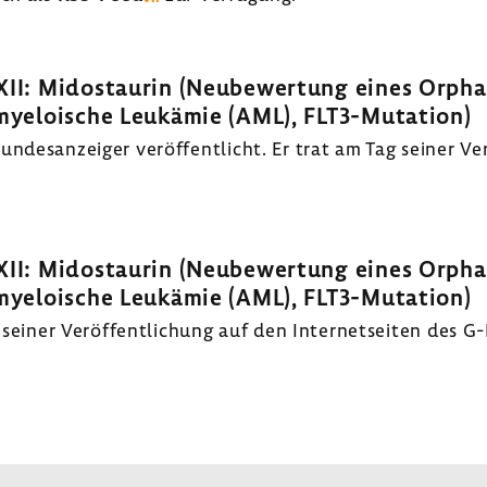
XII: Mido­staurin (Neube­wer­tung eines Orph
yeloi­sche Leuk­ämie (AML), FLT3-​Mutation)
es­an­zeiger veröf­fent­licht. Er trat am Tag seiner Verö
XII: Mido­staurin (Neube­wer­tung eines Orph
yeloi­sche Leuk­ämie (AML), FLT3-​Mutation)
seiner Veröf­fent­li­chung auf den Inter­net­seiten des G